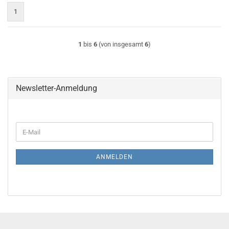
1
1
bis
6
(von insgesamt
6
)
Newsletter-Anmeldung
WEITER
E-
ZUR
Mail
NEWSLETTER-
ANMELDUNG
ANMELDEN