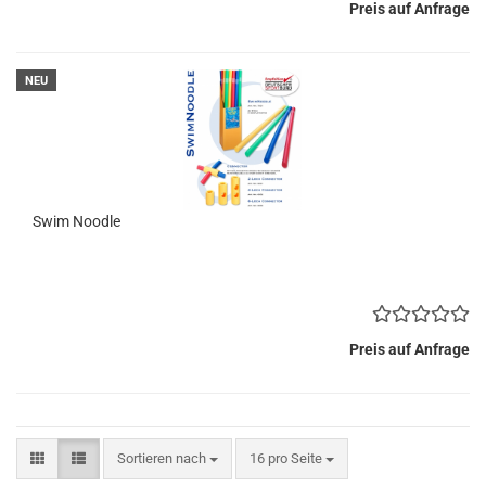
Preis auf Anfrage
NEU
Swim Noodle
Preis auf Anfrage
Sortieren nach
pro Seite
Sortieren nach
16 pro Seite