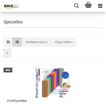
Spezielles
Sortieren nach
pro Seite
Sortieren nach
16 pro Seite
1
NEU
ProfiGymMat