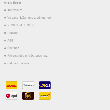
MEHR ÜBER...
Impressum
Versand- & Zahlungsbedingungen
NEWFORM FITNESS
Leasing
AGB
Über uns
Privatsphäre und Datenschutz
Callback Service