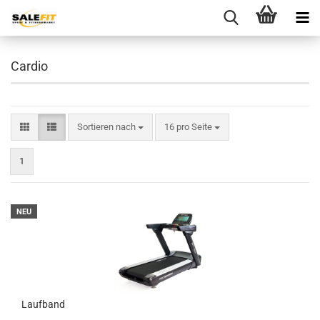
Cardio
Sortieren nach
pro Seite
Sortieren nach
16 pro Seite
1
NEU
Laufband