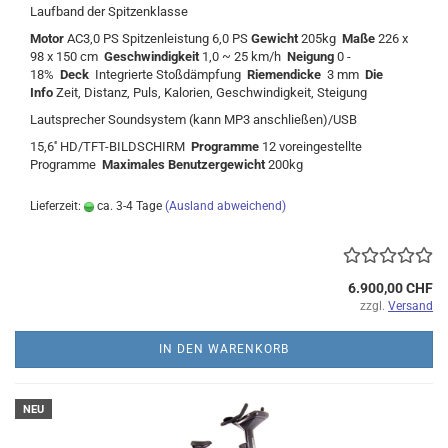
Laufband der Spitzenklasse
Motor
AC3,0 PS Spitzenleistung 6,0 PS
Gewicht
205kg
Maße
226 x
98 x 150 cm
Geschwindigkeit
1,0 ~ 25 km/h
Neigung
0 -
18%
Deck
Integrierte Stoßdämpfung
Riemendicke
3 mm
Die
Info
Zeit, Distanz, Puls, Kalorien, Geschwindigkeit, Steigung
Lautsprecher Soundsystem (kann MP3 anschließen)/USB
15,6'' HD/TFT-BILDSCHIRM
Programme
12 voreingestellte
Programme
Maximales Benutzergewicht
200kg
Lieferzeit:
ca. 3-4 Tage
(Ausland abweichend)
6.900,00 CHF
zzgl.
Versand
IN DEN WARENKORB
NEU