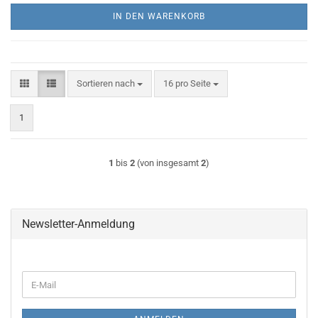
IN DEN WARENKORB
Sortieren nach
pro Seite
Sortieren nach
16 pro Seite
1
1
bis
2
(von insgesamt
2
)
Newsletter-Anmeldung
WEITER
E-
ZUR
Mail
NEWSLETTER-
ANMELDUNG