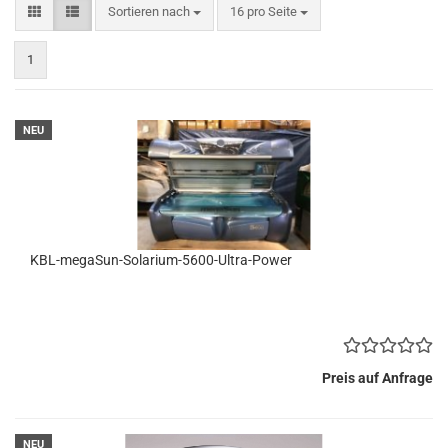
Sortieren nach
pro Seite
Sortieren nach
16 pro Seite
1
NEU
KBL-megaSun-Solarium-5600-Ultra-Power
Preis auf Anfrage
NEU