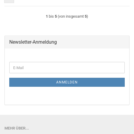
1
bis
5
(von insgesamt
5
)
Newsletter-Anmeldung
WEITER
E-
ZUR
Mail
NEWSLETTER-
ANMELDUNG
ANMELDEN
MEHR ÜBER...