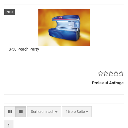
NEU
S-50 Peach Party
Preis auf Anfrage
Sortieren nach
pro Seite
Sortieren nach
16 pro Seite
1